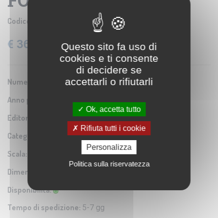
FOGLIO 05
Codice prodotto:
IGM SE001860
€ 36,60
Questo sito fa uso di
IVA: 22% Inclusa
cookies e ti consente
di decidere se
accettarli o rifiutarli
Numero Serie:
0A4
Anno pubblicazione:
1864
Ok, accetta tutto
Editore/Produttore:
Istituto Geografico Militare
Rifiuta tutti i cookie
Categoria:
Riproduzione di carta antica
Personalizza
Scala:
1:50.000
Politica sulla riservatezza
Dimensioni:
18x18 cm
Disponibilità:
Tempo di spedizione:
5-7 gg