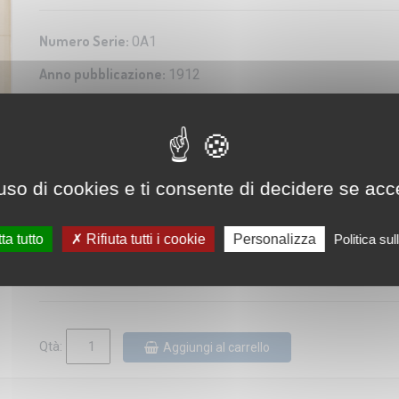
Numero Serie:
0A1
Anno pubblicazione:
1912
Editore/Produttore:
Istituto Geografico Militare
Categoria:
Riproduzione di carta antica
Scala:
1:250.000
uso di cookies e ti consente di decidere se accetta
Dimensioni:
73x58 cm
Disponibilità:
ta tutto
Rifiuta tutti i cookie
Personalizza
Politica su
Tempo di spedizione:
5-7 gg
Qtà:
Aggiungi al carrello