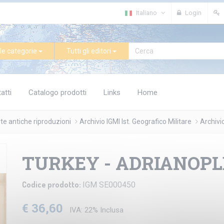
Italiano
Login
le categorie
Tutti gli editori
atti
Catalogo prodotti
Links
Home
te antiche riproduzioni
Archivio IGMI Ist. Geografico Militare
Archivi
TURKEY - ADRIANOPL
Codice prodotto:
IGM SE000450
€ 36,60
IVA: 22% Inclusa