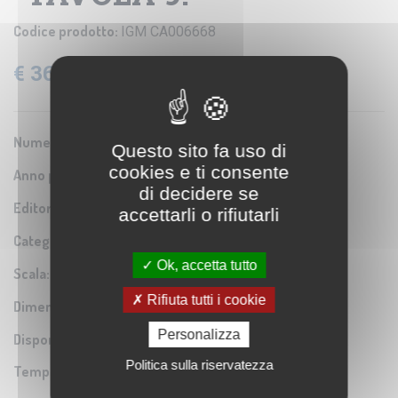
Codice prodotto:
IGM CA006668
€ 36,60
IVA: 22% Inclusa
Numero Serie:
0A2
Questo sito fa uso di
cookies e ti consente
Anno pubblicazione:
1853
di decidere se
Editore/Produttore:
Istituto Geografico Militare
accettarli o rifiutarli
Categoria:
Riproduzione di carta antica
Ok, accetta tutto
Scala:
1:2.000
Rifiuta tutti i cookie
Dimensioni:
38x31 cm
Personalizza
Disponibilità:
Politica sulla riservatezza
Tempo di spedizione:
5-7 gg