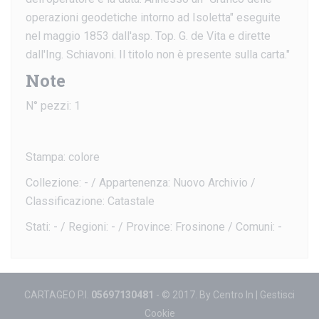
operazioni geodetiche intorno ad Isoletta" eseguite
nel maggio 1853 dall'asp. Top. G. de Vita e dirette
dall'Ing. Schiavoni. Il titolo non è presente sulla carta."
Note
N° pezzi: 1
Stampa: colore
Collezione: - / Appartenenza: Nuovo Archivio /
Classificazione: Catastale
Stati: - / Regioni: - / Province: Frosinone / Comuni: -
CARTAGEO P.I.
05697130481
- © 2017. By
Centro In
|
Gestisci
Cookie