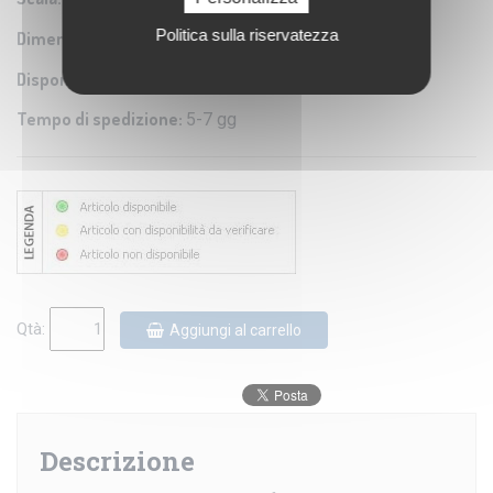
Politica sulla riservatezza
Dimensioni:
45X38 cm
Disponibilità:
Tempo di spedizione:
5-7 gg
Qtà:
Aggiungi al carrello
Descrizione