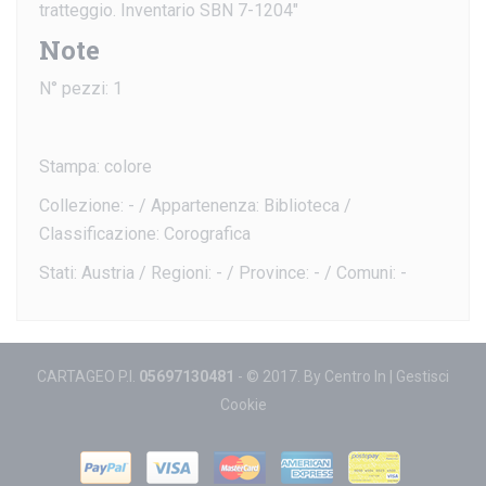
tratteggio. Inventario SBN 7-1204"
Note
N° pezzi: 1
Stampa: colore
Collezione: - / Appartenenza: Biblioteca /
Classificazione: Corografica
Stati: Austria / Regioni: - / Province: - / Comuni: -
CARTAGEO P.I.
05697130481
- © 2017. By
Centro In
|
Gestisci
Cookie