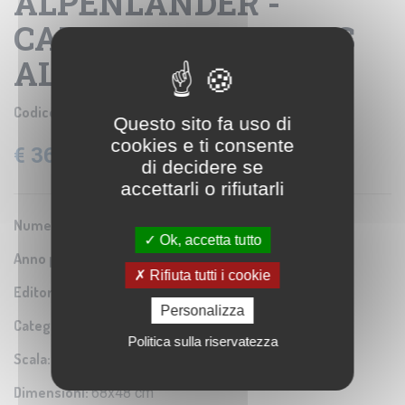
ALPENLANDER -
CARTE DES PAYS DES
ALPES - FOGLIO 3
Codice prodotto:
IGM B0020959
Questo sito fa uso di
cookies e ti consente
€ 36,60
IVA: 22% Inclusa
di decidere se
accettarli o rifiutarli
Numero Serie:
0A1
Ok, accetta tutto
Anno pubblicazione:
1863-1865
Rifiuta tutti i cookie
Editore/Produttore:
Istituto Geografico Militare
Personalizza
Categoria:
Riproduzione di carta antica
Politica sulla riservatezza
Scala:
1:450.000
Dimensioni:
68x48 cm