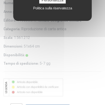
Personalizza
Numero Serie:
0A1
Politica sulla riservatezza
Anno pubblicazione:
1692
Editore/Produttore:
Istituto Geografico Militare
Categoria:
Riproduzione di carta antica
Scala:
1:561.212
Dimensioni:
51x64 cm
Disponibilità:
Tempo di spedizione:
5-7 gg