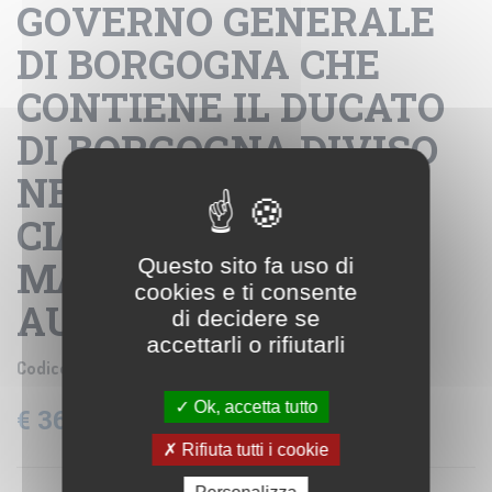
GOVERNO GENERALE
DI BORGOGNA CHE
CONTIENE IL DUCATO
DI BORGOGNA DIVISO
NEL DIGIONESE,
CIALONESE,
MACONESE,
Questo sito fa uso di
cookies e ti consente
AUTUNESE ETC...
di decidere se
accettarli o rifiutarli
Codice prodotto:
IGM B0020648
Ok, accetta tutto
€ 36,60
IVA: 22% Inclusa
Rifiuta tutti i cookie