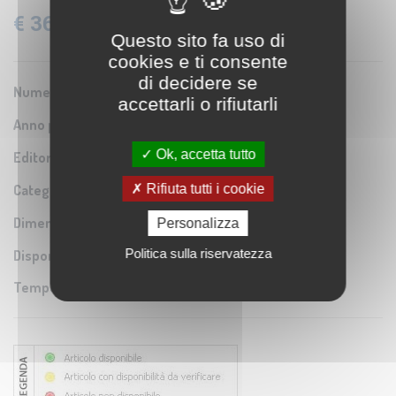
€ 36,60
IVA: 22% Inclusa
Questo sito fa uso di
cookies e ti consente
di decidere se
Numero Serie:
0A2
accettarli o rifiutarli
Anno pubblicazione:
1824
Ok, accetta tutto
Editore/Produttore:
Istituto Geografico Militare
Rifiuta tutti i cookie
Categoria:
Riproduzione di carta antica
Dimensioni:
42X38 cm
Personalizza
Politica sulla riservatezza
Disponibilità:
Tempo di spedizione:
5-7 gg