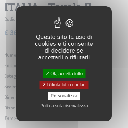
ITALIA - Tavola II
Codice prodotto:
IGM B0009282
€ 36,60
IVA: 22% Inclusa
Questo sito fa uso di
cookies e ti consente
di decidere se
Numero Serie:
0A1
accettarli o rifiutarli
Editore/Produttore:
Istituto Geografico Militare
Ok, accetta tutto
Categoria:
Riproduzione di carta antica
Rifiuta tutti i cookie
Scala:
1:600.000
Personalizza
Dimensioni:
70x58 cm
Politica sulla riservatezza
Disponibilità:
Tempo di spedizione:
5-7 gg