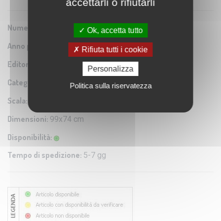
accettarli o rifiutarli
Numero Serie:
0A1
Ok, accetta tutto
Anno pubblicazione:
1825
Rifiuta tutti i cookie
Editore/Produttore:
Istituto Geografico Militare
Personalizza
Categoria:
Riproduzione di carta antica
Politica sulla riservatezza
Scala:
1:280.000 circa
Dimensioni:
99x74 cm
Disponibilità:
Tempo di spedizione:
5-7 gg