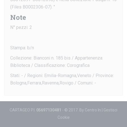
(Files B0002306-07). "
Note
N° pezzi: 2
Stampa: b/n
Collezione: Bianconi n. 185 bis / Appartenenza:
Biblioteca / Classificazione: Corografica
Stati: - / Regioni: Emilia-Romagna,Veneto / Province:
Bologna,Ferrara,Ravenna,Rovigo / Comuni: -
CARTAGEO P.I.
05697130481
- © 2017. By
Centro In
|
Gestisci
Cookie