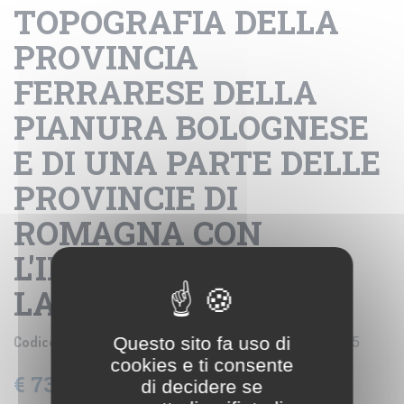
TOPOGRAFIA DELLA
PROVINCIA
FERRARESE DELLA
PIANURA BOLOGNESE
E DI UNA PARTE DELLE
PROVINCIE DI
ROMAGNA CON
L'INDICAZIONE DEI
LAVORI IDRAULICI
Codice prodotto:
Questo sito fa uso di
IGM B0002274, B0002275, B2274-75
cookies e ti consente
€ 73,20
di decidere se
IVA: 22% Inclusa