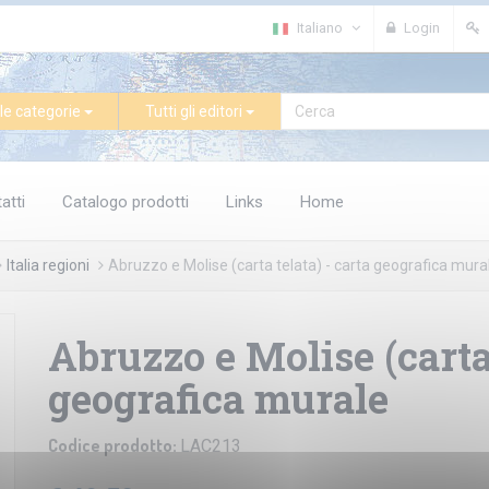
Italiano
Login
le categorie
Tutti gli editori
atti
Catalogo prodotti
Links
Home
Italia regioni
Abruzzo e Molise (carta telata) - carta geografica mura
Abruzzo e Molise (carta 
geografica murale
Codice prodotto:
LAC213