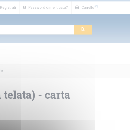
(0)
Registrati
Password dimenticata?
Carrello
le
telata) - carta