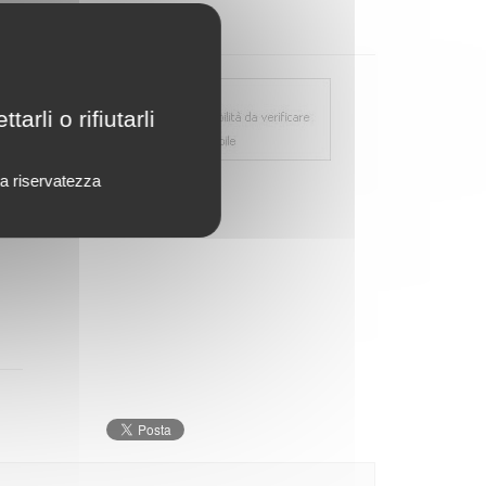
rli o rifiutarli
lla riservatezza
o