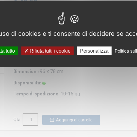
€ 49,50
IVA: 4% Inclusa
Editore/Produttore:
LaC
uso di cookies e ti consente di decidere se accetta
Categoria:
Carta turistica e stradale
Scala:
1:250.000
ta tutto
Rifiuta tutti i cookie
Personalizza
Politica su
Lingua:
Italiano / Inglese / Francese / Tedesco / Spagnol
Dimensioni:
96 x 78 cm
Disponibilità:
Tempo di spedizione:
10-15 gg
Qtà:
Aggiungi al carrello