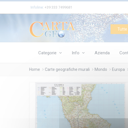
Cookies management panel
Infoline:
+39 333 7499681
Tutte 
Categorie
Info
Azienda
Cont
Home
Carte geografiche murali
Mondo
Europa