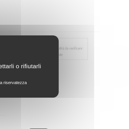
rli o rifiutarli
lla riservatezza