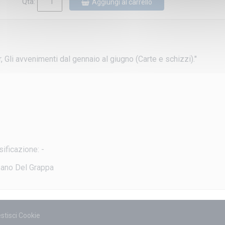
Qtà:
Aggiungi al carrello
 Gli avvenimenti dal gennaio al giugno (Carte e schizzi)."
ificazione: -
ssano Del Grappa
stisci Cookie