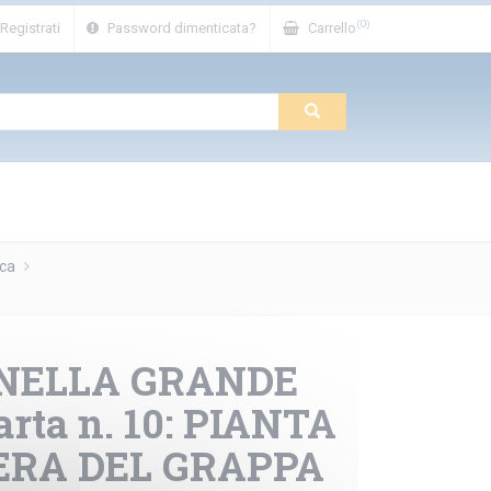
(0)
Registrati
Password dimenticata?
Carrello
eca
 NELLA GRANDE
arta n. 10: PIANTA
ERA DEL GRAPPA