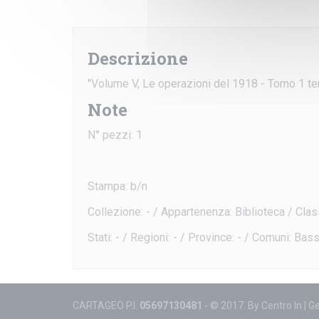
Descrizione
"Volume V, Le operazioni del 1918 - Tomo 1 ter,
Note
N° pezzi: 1
Stampa: b/n
Collezione: - / Appartenenza: Biblioteca / Class
Stati: - / Regioni: - / Province: - / Comuni: Ba
CARTAGEO P.I.
05697130481
- © 2017. By
Centro In
|
Ge